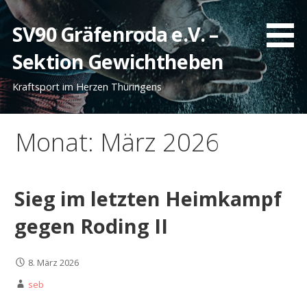
Zum
Inhalt
SV90 Gräfenroda e.V. –
springen
Sektion Gewichtheben
Kraftsport im Herzen Thüringens
Monat: März 2026
Sieg im letzten Heimkampf
gegen Roding II
8. März 2026
seb