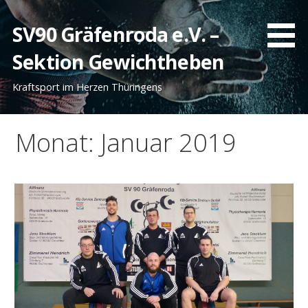
Zum
Inhalt
SV90 Gräfenroda e.V. –
springen
Sektion Gewichtheben
Kraftsport im Herzen Thüringens
Monat: Januar 2019