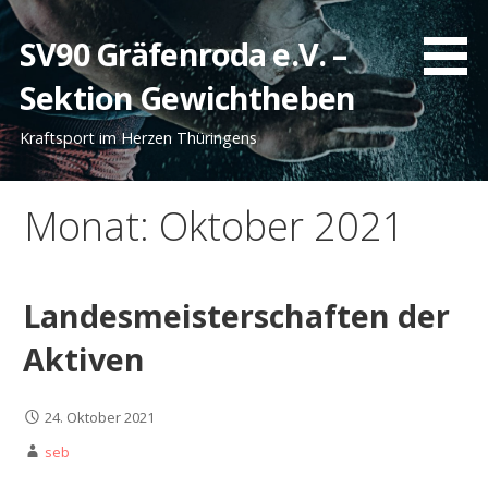
Zum
Inhalt
SV90 Gräfenroda e.V. –
springen
Sektion Gewichtheben
Kraftsport im Herzen Thüringens
Monat: Oktober 2021
Landesmeisterschaften der
Aktiven
24. Oktober 2021
seb