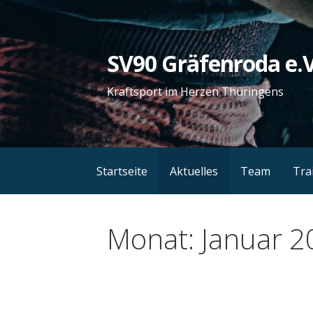
Zum
Inhalt
springen
SV90 Gräfenroda e.V
Kraftsport im Herzen Thüringens
Startseite
Aktuelles
Team
Tra
Monat: Januar 2