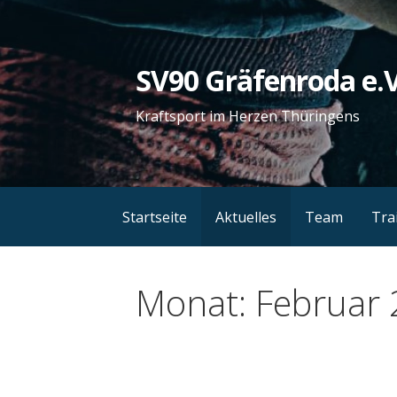
Zum
Inhalt
springen
SV90 Gräfenroda e.V
Kraftsport im Herzen Thüringens
Startseite
Aktuelles
Team
Tra
Monat: Februar