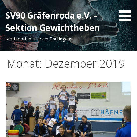
Zum
Inhalt
SV90 Gräfenroda e.V. –
springen
Sektion Gewichtheben
Kraftsport im Herzen Thüringens
Monat: Dezember 2019