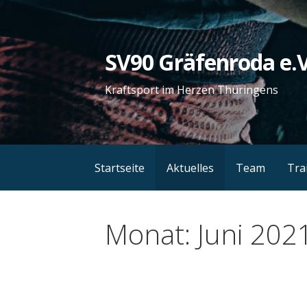
Zum
Inhalt
springen
SV90 Gräfenroda e.V
Kraftsport im Herzen Thüringens
Startseite
Aktuelles
Team
Tra
Monat: Juni 202