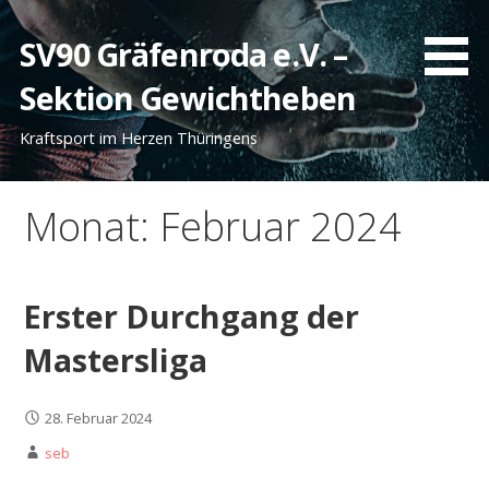
Zum
Inhalt
SV90 Gräfenroda e.V. –
springen
Sektion Gewichtheben
Kraftsport im Herzen Thüringens
Monat: Februar 2024
Erster Durchgang der
Mastersliga
28. Februar 2024
seb