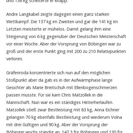
und 136 kg scheiterte er knapp.
Andre Langkabel zeigte dagegen einen ganz starken
Wettkampf. Die 137 kg im Zweiten und gar die 141 kg im
Letzten meisterte er mühelos. Damit gelang ihm eine
Steigerung von 6 kg gegenüber der Deutschen Meisterschaft
vor einer Woche. Aber der Vorsprung von Böbingen war zu
groß und der erste Punkt ging mit 200 zu 210 Relativpunkten
verloren.
Gräfenroda konzentrierte sich nun auf den möglichen
Stoßpunkt aber da gab es in der Aufwärmphase lange
Gesichter als Marie Breitschuh mit Ellenbogenschmerzen
passen musste. Für sie kam Chris Matzollek in die
Mannschaft. Nun war es ein ständiges Hinterherlaufen.
Matzollek stieß zwar Bestleistung mit 83 kg, Anna Eichner
gelangen 70 kg ebenfalls Bestleistung und wiederum Volna
mit drei Gültigen und 90 kg. Aber der Vorsprung der
Böbinger wuchs ständig an. 147,3 für Böbingen und 130 für