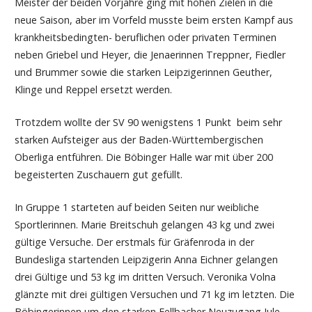
Meister der beiden Vorjahre ging mit hohen Zielen in die
neue Saison, aber im Vorfeld musste beim ersten Kampf aus
krankheitsbedingten- beruflichen oder privaten Terminen
neben Griebel und Heyer, die Jenaerinnen Treppner, Fiedler
und Brummer sowie die starken Leipzigerinnen Geuther,
Klinge und Reppel ersetzt werden.
Trotzdem wollte der SV 90 wenigstens 1 Punkt beim sehr
starken Aufsteiger aus der Baden-Württembergischen
Oberliga entführen. Die Böbinger Halle war mit über 200
begeisterten Zuschauern gut gefüllt.
In Gruppe 1 starteten auf beiden Seiten nur weibliche
Sportlerinnen. Marie Breitschuh gelangen 43 kg und zwei
gültige Versuche. Der erstmals für Gräfenroda in der
Bundesliga startenden Leipzigerin Anna Eichner gelangen
drei Gültige und 53 kg im dritten Versuch. Veronika Volna
glänzte mit drei gültigen Versuchen und 71 kg im letzten. Die
Böbingerinnen um den starken Fellbacher Neuzugang Jule