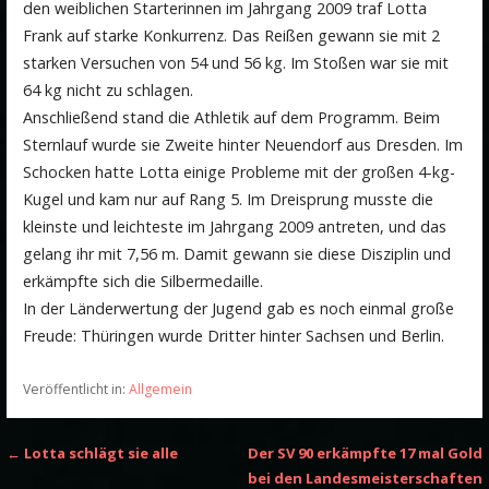
den weiblichen Starterinnen im Jahrgang 2009 traf Lotta
Frank auf starke Konkurrenz. Das Reißen gewann sie mit 2
starken Versuchen von 54 und 56 kg. Im Stoßen war sie mit
64 kg nicht zu schlagen.
Anschließend stand die Athletik auf dem Programm. Beim
Sternlauf wurde sie Zweite hinter Neuendorf aus Dresden. Im
Schocken hatte Lotta einige Probleme mit der großen 4-kg-
Kugel und kam nur auf Rang 5. Im Dreisprung musste die
kleinste und leichteste im Jahrgang 2009 antreten, und das
gelang ihr mit 7,56 m. Damit gewann sie diese Disziplin und
erkämpfte sich die Silbermedaille.
In der Länderwertung der Jugend gab es noch einmal große
Freude: Thüringen wurde Dritter hinter Sachsen und Berlin.
Veröffentlicht in:
Allgemein
Beitragsnavigation
←
Lotta schlägt sie alle
Der SV 90 erkämpfte 17 mal Gold
bei den Landesmeisterschaften