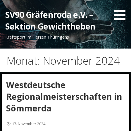
Zum
Inhalt
SV90 Gräfenroda e.V. –
springen
Sektion Gewichtheben
Kraftsport im Herzen Thüringens
Monat: November 2024
Westdeutsche
Regionalmeisterschaften in
Sömmerda
17. November 2024